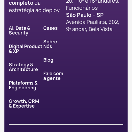
20, 10º e 16º andares,
completo
da
Funcionários
estratégia ao deploy
São Paulo – SP
Avenida Paulista, 302,
Ai, Data &
Cases
9º andar, Bela Vista
Security
Sobre
Digital Product
Nós
& XP
Blog
Strategy &
Architecture
Fale com
a gente
Plataforms &
Engineering
Growth, CRM
& Expertise