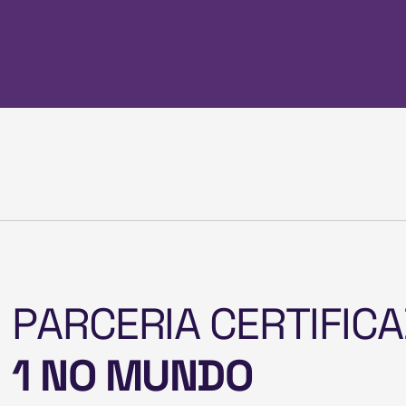
P
A
R
C
E
R
I
A
C
E
R
T
I
F
I
C
A
1
N
O
M
U
N
D
O