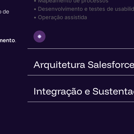
• Mapeamento de processos
• Desenvolvimento e testes de usabili
o de
• Operação assistida
imento
.
Arquitetura Salesforc
Integração e Sustent