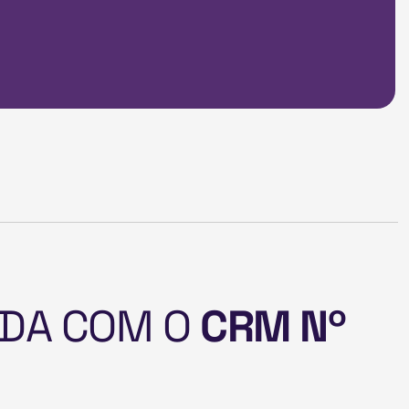
D
A
C
O
M
O
C
R
M
N
º