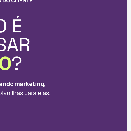
 DO CLIENTE
O É
USAR
CO
?
ando marketing,
lanilhas paralelas.