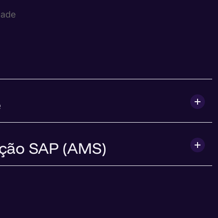
dade
e
ação SAP (AMS)