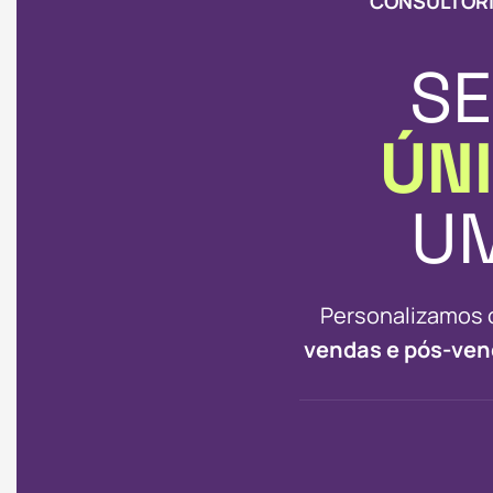
CONSULTORI
SE
ÚN
U
Personalizamos 
vendas e pós-ven