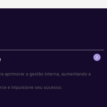
e
a aprimorar a gestão interna, aumentando a
rce e impulsione seu sucesso.