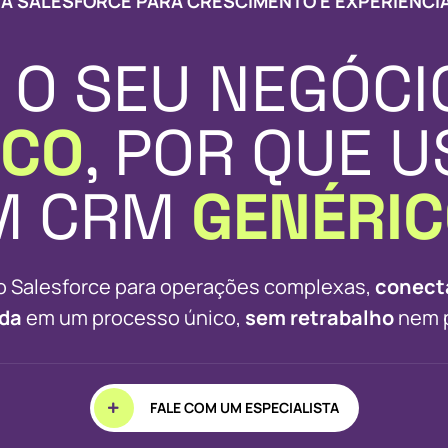
A SALESFORCE PARA CRESCIMENTO E EXPERIÊNCIA
 O SEU NEGÓCI
ICO
, POR QUE 
M CRM
GENÉRI
o Salesforce para operações complexas,
conect
da
em um processo único,
sem retrabalho
nem p
FALE COM UM ESPECIALISTA