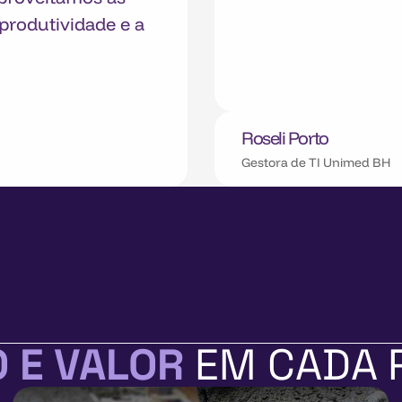
produtividade e a
Roseli Porto
Gestora de TI Unimed BH
 E VALOR
EM CADA 