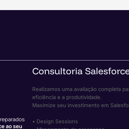
Consultoria Salesforc
Realizamos uma avaliação completa par
eficiência e a produtividade.
Maximize seu investimento em Salesfo
preparados
• Design Sessions
ce ao seu