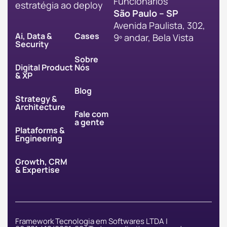
Funcionários
estratégia ao deploy
São Paulo – SP
Avenida Paulista, 302,
Ai, Data &
Cases
9º andar, Bela Vista
Security
Sobre
Digital Product
Nós
& XP
Blog
Strategy &
Architecture
Fale com
a gente
Plataforms &
Engineering
Growth, CRM
& Expertise
Framework Tecnologia em Softwares LTDA |