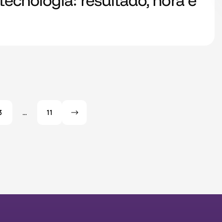
ecnologia: resultado, hora e
3
…
11