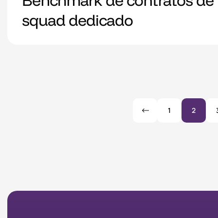
Benchmark de contratos de t
squad dedicado
1
2