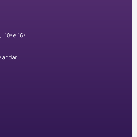
 10º e 16º
º andar,