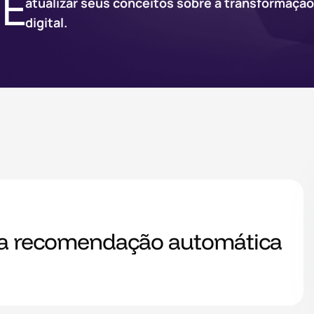
ME
atualizar seus conceitos sobre a transformaçã
digital.
a recomendação automática